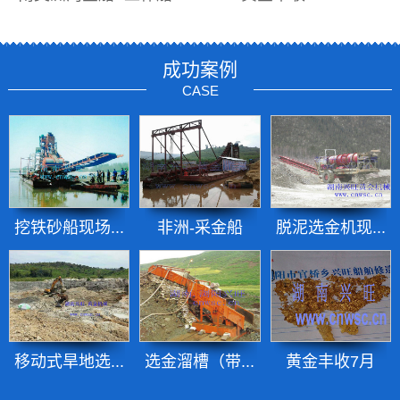
成功案例
CASE
挖铁砂船现场...
非洲-采金船
脱泥选金机现...
移动式旱地选...
选金溜槽（带...
黄金丰收7月