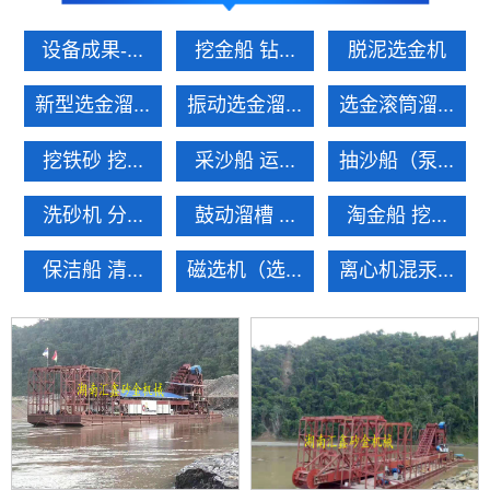
设备成果-...
挖金船 钻...
脱泥选金机
新型选金溜...
振动选金溜...
选金滚筒溜...
挖铁砂 挖...
采沙船 运...
抽沙船（泵...
洗砂机 分...
鼓动溜槽 ...
淘金船 挖...
保洁船 清...
磁选机（选...
离心机混汞...