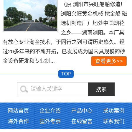
（原 浏阳市兴旺船舶修造厂
浏阳兴旺黄金机械 挖金船 磁
选机制造厂）地处中国烟花
之乡——湖南浏阳。本厂具
有放心专业淘金技术，于同行之列可谓历史悠久。经
过20多年来的不断开拓，已发展成为国内具规模的砂
金设备研发和专业制...
查看更多>>
TOP
网站首页
企业介绍
产品中心
成功案例
海外合作
国外考察
在线留言
联系我们