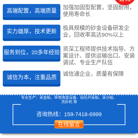
加强加固型配置，坚固耐用，
高端配置，高端质量
使用寿命长
极具规模的砂金设备研发企
实力雄厚，技术更新
业，回收率高达90%以上
资深工程师提供技术指导、方
服务到位，20多年经验
案设计、提供运输出口、安装
调试、专业生产队伍
诚信通企业，质量有保障
诚信为本，注重品质
专业生产：采金船、旱地淘金设备、钻石开采船、采沙船、
洗砂机 等
咨询热线：
159-7418-6999
在线留言